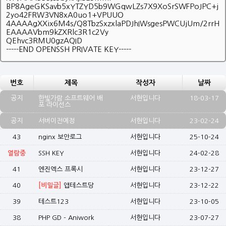
BP8AgeGKSavb5xYTZYD5b9WGqwLZs7X9XoSrSWFPoJPC+j
2yo42FRW3VN8xA0uo1+VPUUO
4AAAAgXXix6M4s/Q8TbzSxzxlaPDJhIWsgesPWCUjUm/2rrH
EAAAAVbm9kZXRlc3R1c2Vy
QEhvc3RMU0gzAQID
-----END OPENSSH PRIVATE KEY-----
번호
제목
작성자
날짜
공지
한빛가람 소프트웨어 배
서현입니다
18-03-17
포 라이선스
공지
서버이전예정
서현입니다
23-02-24
43
nginx 보안로그
서현입니다
25-10-24
열람중
SSH KEY
서현입니다
24-02-28
41
엔진엑스 프록시
서현입니다
23-12-27
40
[비밀글]
앱테스트당
서현입니다
23-12-22
39
테스트123
서현입니다
23-10-05
38
PHP GD - Aniwork
서현입니다
23-07-27