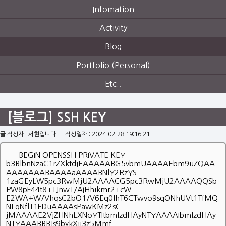
Infomation
Activity
Blog
Portfolio (Personal)
Etc..
[블로그] SSH KEY
글 작성자 : 서현입니다
작성일자 : 2024-02-28 19:16:21
-----BEGIN OPENSSH PRIVATE KEY-----
b3BlbnNzaC1rZXktdjEAAAAABG5vbmUAAAAEbm9uZQAA
AAAAAAABAAAAaAAAABNlY2RzYS
1zaGEyLW5pc3RwMjU2AAAACG5pc3RwMjU2AAAAQQSb
PW8pF44t8+TJnwT/AIHhikmr2+cW
E2WA+W/VhqsC2bO1/V6Eq0lhT6CTwvo9sqONhUVt1TfMQ
NLqNflT1FDuAAAAsPawKMz2sC
jMAAAAE2VjZHNhLXNoYTItbmlzdHAyNTYAAAAIbmlzdHAy
NTYAAABBBJs9bykXji3z5Mmf