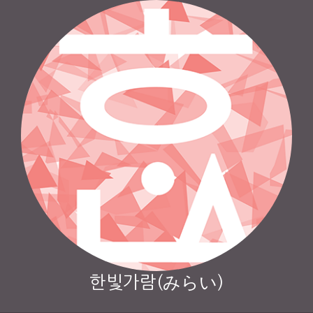
한빛가람(みらい)